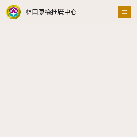
跳
搜
林口康橋推廣中心
至
尋
主
要
內
容