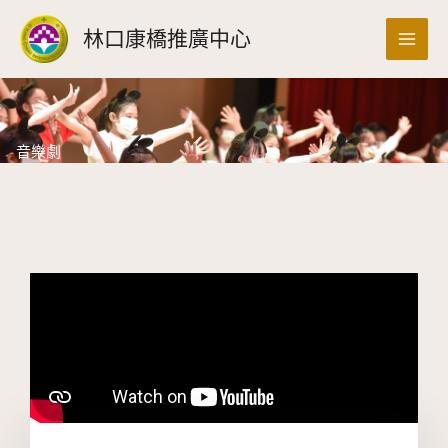
跳
搜
林口康橋推廣中心
至
尋
主
要
內
容
音樂劇