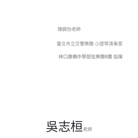
陳姵怡老師
臺北市立交響樂團 小提琴演奏家
林口康橋中學部弦樂團B團 指揮
吳志桓
老師