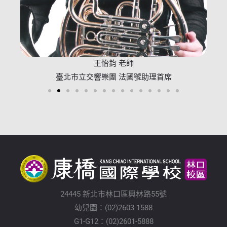
王怡鈞 老師
臺北市立交響樂團 法國號助理首席
24445 新北市林口區興林路55號
幼兒園：(02)2603-1588
G1-G12：(02)2601-5888