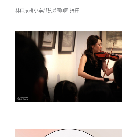
林口康橋小學部弦樂團B團 指揮