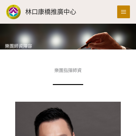
跳
搜
林口康橋推廣中心
至
尋
主
要
內
容
樂團師資陣容
樂團指揮師資