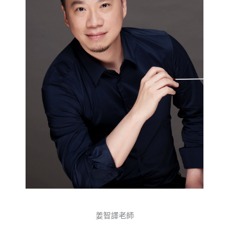
姜智譯老師