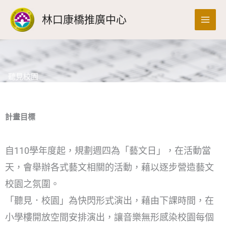
跳
搜
林口康橋推廣中心
至
尋
主
要
內
容
聽見校園
計畫目標
自110學年度起，規劃週四為「藝文日」，在活動當
天，會舉辦各式藝文相關的活動，藉以逐步營造藝文
校園之氛圍。
「聽見．校園」為快閃形式演出，藉由下課時間，在
小學樓開放空間安排演出，讓音樂無形感染校園每個