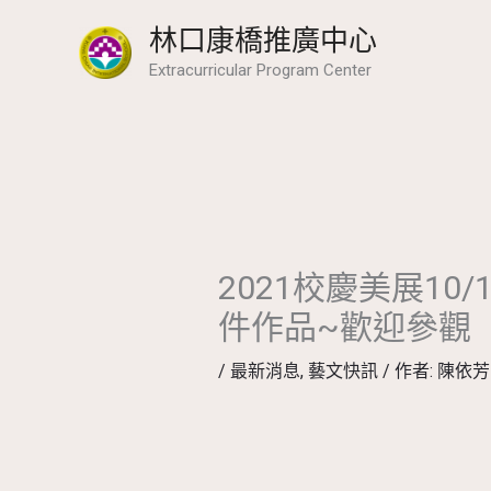
跳
林口康橋推廣中心
至
Extracurricular Program Center
主
要
內
容
2021校慶美展10/
件作品~歡迎參觀
/
最新消息
,
藝文快訊
/ 作者:
陳依