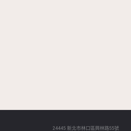
24445 新北市林口區興林路55號