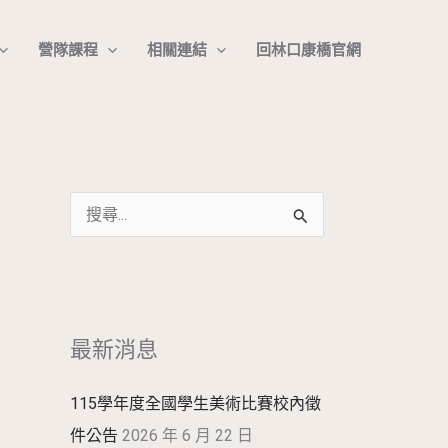
搜
營隊課程
相關連結
回林口康橋官網
尋
搜
尋
關
鍵
最新消息
字
:
115學年度全國學生美術比賽校內徵
件公告
2026 年 6 月 22 日