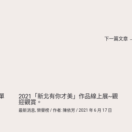
下一篇文章
單
2021「新北有你才美」作品線上展~觀
迎觀賞。
最新消息
,
榮譽榜
/ 作者:
陳依芳
/
2021 年 6 月 17 日