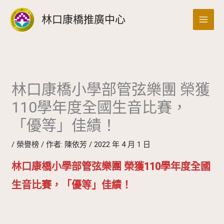
跳
搜
林口康橋推廣中心
至
尋
主
要
內
容
林口康橋小學部管弦樂團 榮獲
110學年度全國生音比賽，
「優等」佳績！
/
榮譽榜
/ 作者:
陳依芳
/
2022 年 4 月 1 日
林口康橋小學部管弦樂團 榮獲110學年度全國
生音比賽，「優等」佳績！