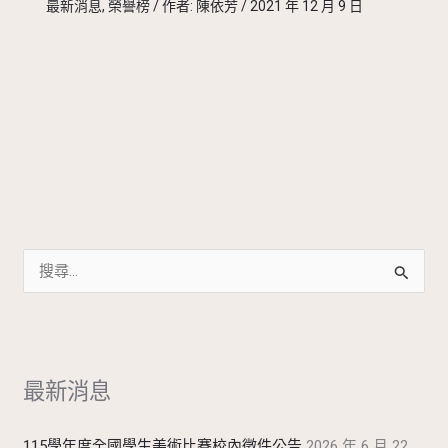
最新消息
,
榮譽榜
/ 作者:
陳依芳
/
2021 年 12 月 9 日
搜
尋
關
鍵
最新消息
字
:
115學年度全國學生美術比賽校內徵件公告
2026 年 6 月 22