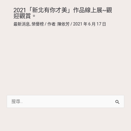
2021「新北有你才美」作品線上展~觀
迎觀賞。
最新消息
,
榮譽榜
/ 作者:
陳依芳
/
2021 年 6 月 17 日
搜
尋
關
鍵