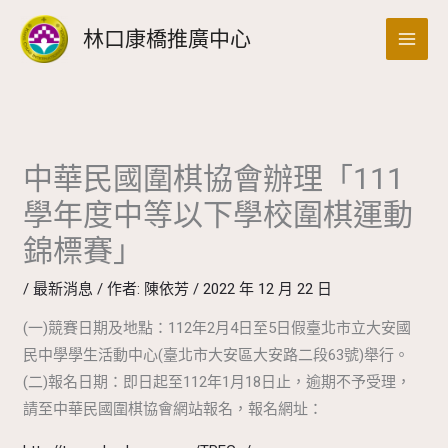
跳
搜
林口康橋推廣中心
至
尋
主
要
內
容
中華民國圍棋協會辦理「111
學年度中等以下學校圍棋運動
錦標賽」
/
最新消息
/ 作者:
陳依芳
/
2022 年 12 月 22 日
(一)競賽日期及地點：112年2月4日至5日假臺北市立大安國
民中學學生活動中心(臺北市大安區大安路二段63號)舉行。
(二)報名日期：即日起至112年1月18日止，逾期不予受理，
請至中華民國圍棋協會網站報名，報名網址：