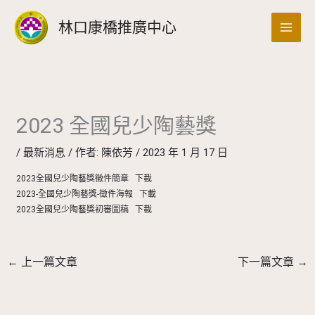
跳
搜
林口康橋推廣中心
至
尋
主
要
內
容
2023 全國兒少陶藝獎
/
最新消息
/ 作者:
陳依芳
/
2023 年 1 月 17 日
2023全國兒少陶藝獎徵件簡章
下載
2023-全國兒少陶藝獎-徵件海報
下載
2023全國兒少陶藝獎初審圖稿
下載
←
上一篇文章
下一篇文章
→