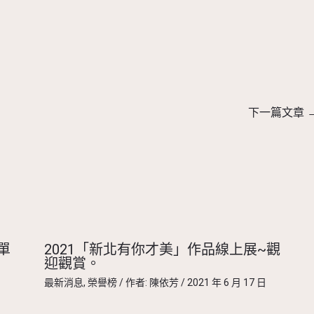
下一篇文章
單
2021「新北有你才美」作品線上展~觀
迎觀賞。
最新消息
,
榮譽榜
/ 作者:
陳依芳
/
2021 年 6 月 17 日