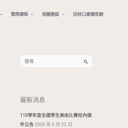
搜
營隊課程
相關連結
回林口康橋官網
尋
搜
尋
關
鍵
最新消息
字
:
115學年度全國學生美術比賽校內徵
件公告
2026 年 6 月 22 日