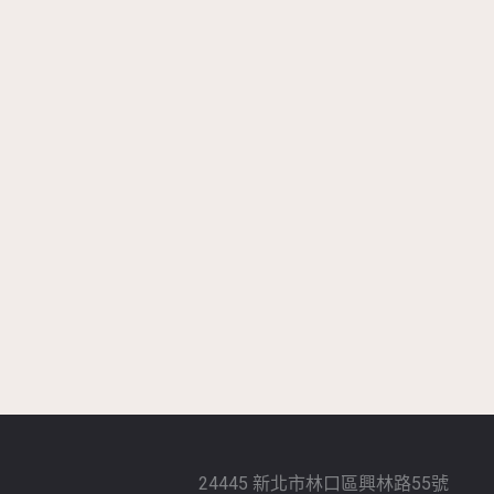
24445 新北市林口區興林路55號