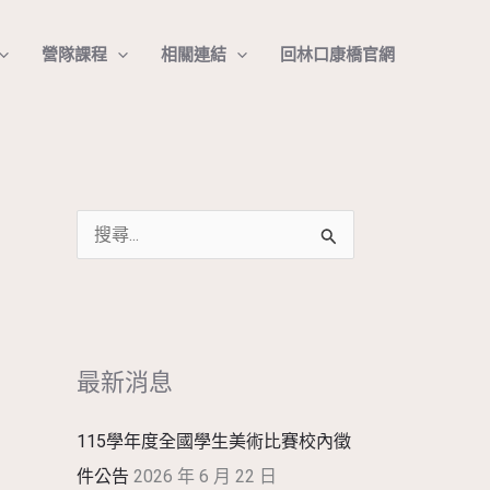
搜
營隊課程
相關連結
回林口康橋官網
尋
搜
尋
關
鍵
最新消息
字
:
115學年度全國學生美術比賽校內徵
件公告
2026 年 6 月 22 日