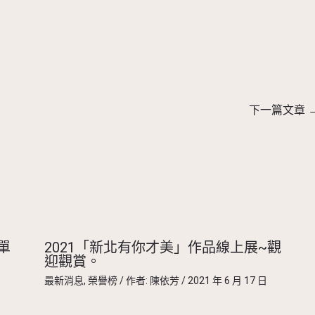
下一篇文章
單
2021「新北有你才美」作品線上展~觀
迎觀賞。
最新消息
,
榮譽榜
/ 作者:
陳依芳
/
2021 年 6 月 17 日