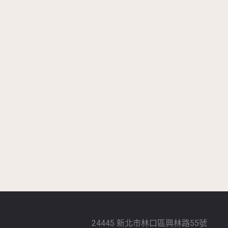
24445 新北市林口區興林路55號