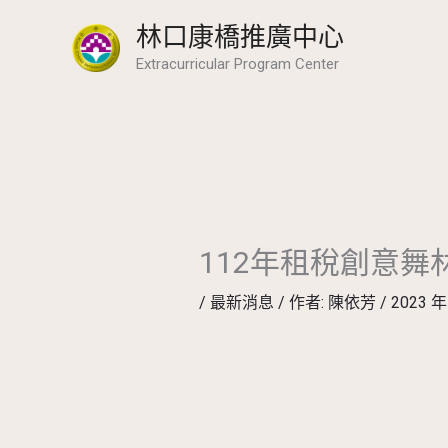
跳
林口康橋推廣中心
至
Extracurricular Program Center
主
要
內
容
112年租稅創意舞
/
最新消息
/ 作者:
陳依芳
/
2023 年