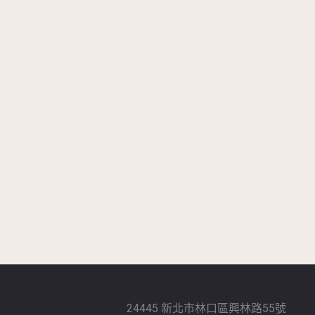
24445 新北市林口區興林路55號