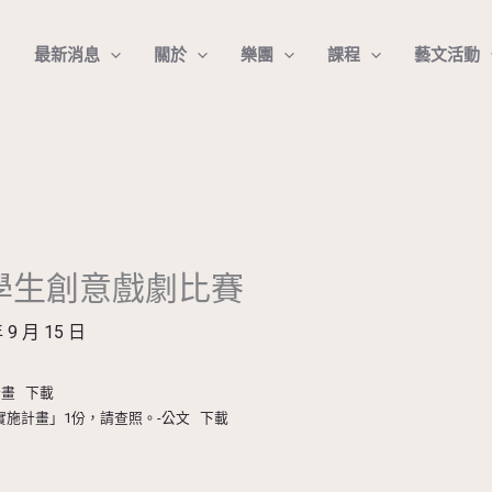
最新消息
關於
樂團
課程
藝文活動
市學生創意戲劇比賽
 9 月 15 日
計畫
下載
實施計畫」1份，請查照。-公文
下載