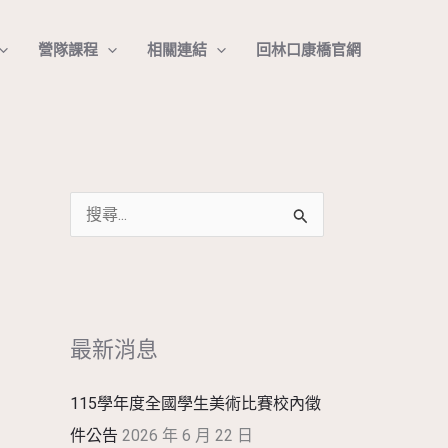
搜
營隊課程
相關連結
回林口康橋官網
尋
搜
尋
關
鍵
最新消息
字
:
115學年度全國學生美術比賽校內徵
件公告
2026 年 6 月 22 日