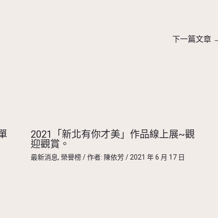
下一篇文章
單
2021「新北有你才美」作品線上展~觀
迎觀賞。
最新消息
,
榮譽榜
/ 作者:
陳依芳
/
2021 年 6 月 17 日