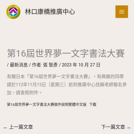
跳
搜
林口康橋推廣中心
至
尋
主
要
內
容
第16屆世界夢一文字書法大賽
/
最新消息
/ 作者:
張 智彥
/
2023 年 10 月 27 日
有關日本「第16屆世界夢一文字書法大賽」，有興趣的同學
請於112年11月15日（星期三）前到推廣中心找賴老師報名參
加，請查照附件。
第16屆世界夢一文字書法大賽徵件說明繁體中文版
下載
←
上一篇文章
下一篇文章
→