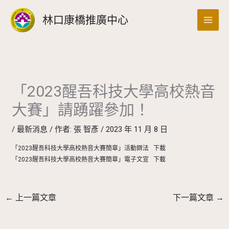
跳
搜
林口康橋推廣中心
至
尋
主
要
內
容
「2023醒吾科技大學高校熱音
大賽」請踴躍參加！
/
最新消息
/ 作者:
張 智彥
/
2023 年 11 月 8 日
「2023醒吾科技大學高校熱音大賽簡章」活動辧法
下載
「2023醒吾科技大學高校熱音大賽簡章」電子文宣
下載
←
上一篇文章
下一篇文章
→