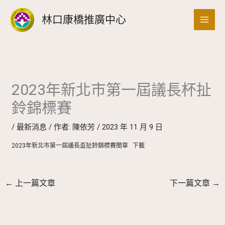
跳
搜
林口康橋推廣中心
至
尋
主
要
內
容
2023年新北市第一屆議長杯扯
鈴錦標賽
/
最新消息
/ 作者:
陳依芳
/
2023 年 11 月 9 日
2023年新北市第一屆議長盃扯鈴錦標賽簡章
下載
←
上一篇文章
下一篇文章
→