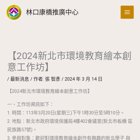
跳
搜
林口康橋推廣中心
至
尋
主
要
內
容
【2024新北市環境教育繪本創
意工作坊】
/
最新消息
/ 作者:
張 智彥
/
2024 年 3 月 14 日
【2024新北市環境教育繪本創意工作坊】
一、工作坊資訊如下：
1. 時間：113年3月20日(星期三)下午1時30分至5時10分。
2. 地點：新北市政府環境保護局4樓402會議室(新北市板橋 區
民族路57號)。
3. 參與對象：歡迎對環境教育繪本創作有興趣的新北學子 與