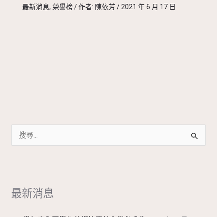
最新消息
,
榮譽榜
/ 作者:
陳依芳
/
2021 年 6 月 17 日
搜
尋
關
鍵
最新消息
字
: