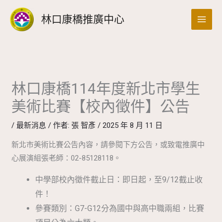
跳
搜
林口康橋推廣中心
至
尋
主
要
內
容
林口康橋114年度新北市學生
美術比賽【校內徵件】公告
/
最新消息
/ 作者:
張 智彥
/
2025 年 8 月 11 日
新北市美術比賽公告內容，請參閱下方公告，或致電推廣中
心展演組張老師：02-85128118。
中學部校內徵件截止日：即日起，至9/12截止收
件！
參賽類別：G7-G12分為國中與高中職兩組，比賽