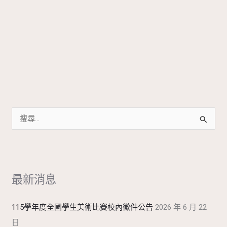
搜
尋
關
鍵
最新消息
字
:
115學年度全國學生美術比賽校內徵件公告
2026 年 6 月 22
日