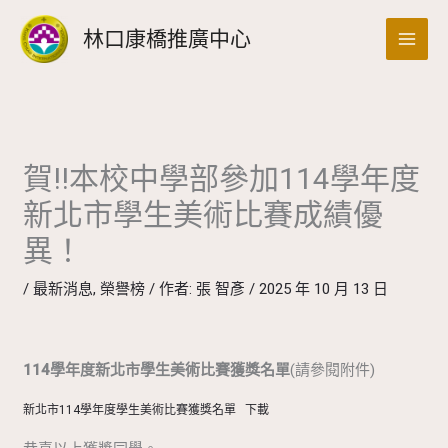
跳
搜
林口康橋推廣中心
至
尋
主
要
內
容
賀!!本校中學部參加114學年度
新北市學生美術比賽成績優
異！
/
最新消息
,
榮譽榜
/ 作者:
張 智彥
/
2025 年 10 月 13 日
114學年度新北市學生美術比賽獲獎名單
(請參閱附件)
新北市114學年度學生美術比賽獲獎名單
下載