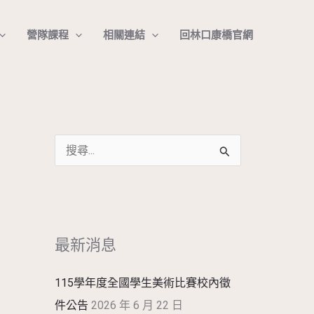
搜
營隊課程
相關連結
回林口康橋官網
尋
搜
尋
關
鍵
最新消息
字
:
115學年度全國學生美術比賽校內徵
件公告
2026 年 6 月 22 日