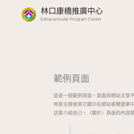
跳
林口康橋推廣中心
至
Extracurricular Program Center
主
要
內
容
範例頁面
這是一個範例頁面。頁面與網站文章
佈景主題會將它顯示在網站導覽選單
訪客介紹自己。〈關於〉頁面的內容