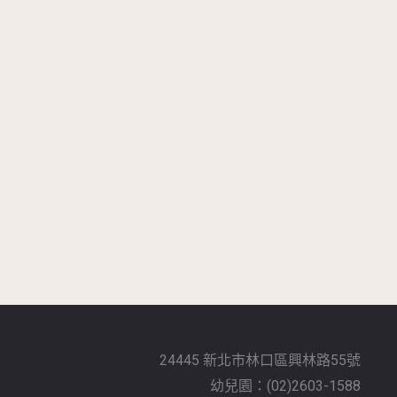
24445 新北市林口區興林路55號
幼兒園：(02)2603-1588