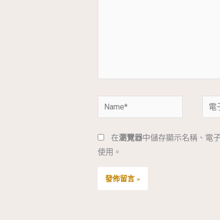
裡
輸
入
內
容...
Name*
電
子
郵
在
瀏覽器
中儲存顯示名稱、電
件
使用。
地
址
*