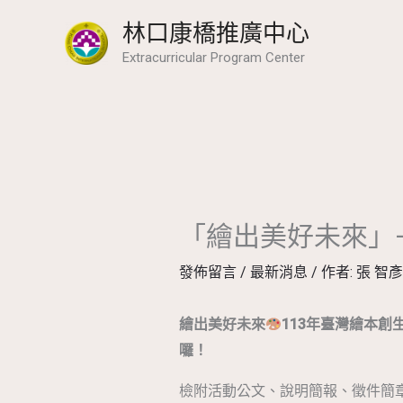
跳
林口康橋推廣中心
至
Extracurricular Program Center
主
要
內
容
「繪出美好未來」
發佈留言
/
最新消息
/ 作者:
張 智
繪出美好未來
113年臺灣繪本
囉！
檢附活動公文、說明簡報、徵件簡章