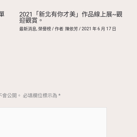
單
2021「新北有你才美」作品線上展~觀
迎觀賞。
最新消息
,
榮譽榜
/ 作者:
陳依芳
/
2021 年 6 月 17 日
不會公開。
必填欄位標示為
*