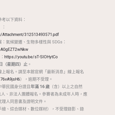
參考以下資料：
」：
lic/Attachment/312513493571.pdf
：氣候變遷、生物多樣性與 SDGs：
?v=A0gEZT2wNkw
片：
https://youtu.be/sT-SIOHytCo
1 日（星期四）止
。
線上報名。請至本館官網「最新消息」線上報名
zp76vA9jsH6
），逾期不受理。
中華民國身分證且
年滿 16 歲
（含）以上之自然
法人、非法人團體報名。參賽者為未成年人時，應
代理人同意書及證明文件。
手繪、綜合媒材、數位媒材），不受理錄影、錄