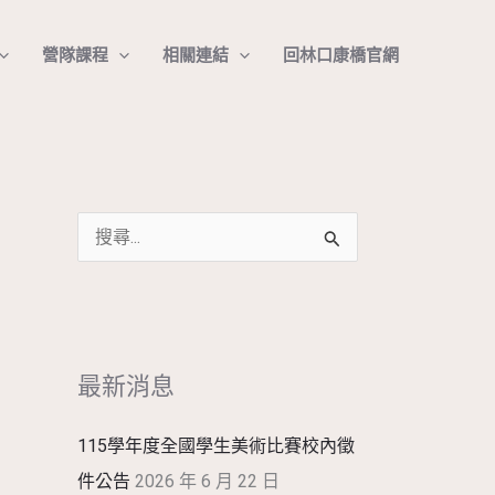
搜
營隊課程
相關連結
回林口康橋官網
尋
搜
尋
關
鍵
最新消息
字
:
115學年度全國學生美術比賽校內徵
件公告
2026 年 6 月 22 日