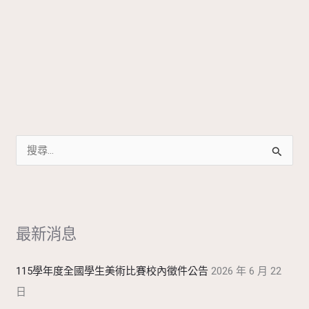
搜
尋
關
鍵
最新消息
字
:
115學年度全國學生美術比賽校內徵件公告
2026 年 6 月 22
日