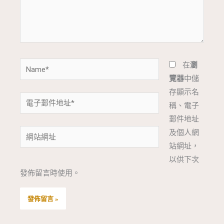
內
容...
Name*
在
瀏
覽器
中儲
存顯示名
電
稱、電子
子
郵件地址
郵
網
及個人網
件
站
站網址，
地
網
以供下次
址
址
發佈留言時使用。
*