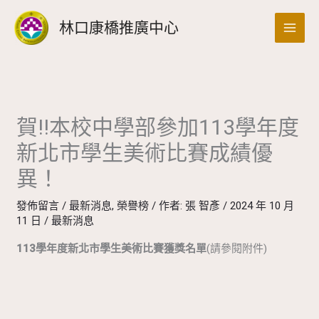
跳
搜
林口康橋推廣中心
至
尋
主
要
內
容
賀!!本校中學部參加113學年度
新北市學生美術比賽成績優
異！
發佈留言
/
最新消息
,
榮譽榜
/ 作者:
張 智彥
/
2024 年 10 月
11 日
/
最新消息
113學年度新北市學生美術比賽獲獎名單
(請參閱附件)