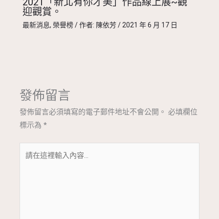
2021「新北有你才美」作品線上展~觀
迎觀賞。
最新消息
,
榮譽榜
/ 作者:
陳依芳
/
2021 年 6 月 17 日
發佈留言
發佈留言必須填寫的電子郵件地址不會公開。
必填欄位
標示為
*
請
在
這
裡
輸
入