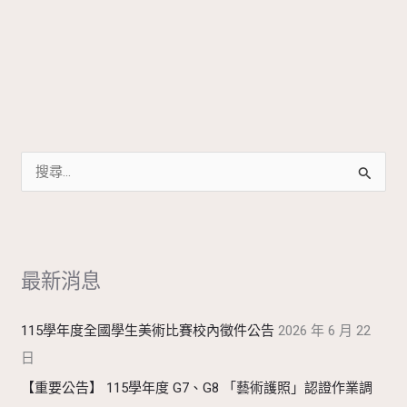
搜
尋
關
鍵
最新消息
字
:
115學年度全國學生美術比賽校內徵件公告
2026 年 6 月 22
日
【重要公告】 115學年度 G7、G8 「藝術護照」認證作業調