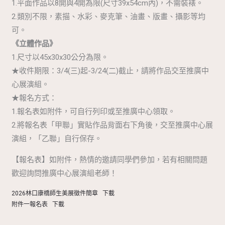
1.平面作品以8開與4開為限(尺寸39x54cm內)，不需裝裱。
2.類別不限，素描、水彩、麥克筆、油畫、版畫、攝影等均
可。
《立體作品》
1.尺寸以45x30x30公分為限。
★收件期限：3/4(三)起-3/24(二)截止，請將作品交至推廣中
心展演組。
★報名方式：
1.報名表如附件，可自行列印或至推廣中心領取。
2.將報名表「甲聯」實貼作品背面右下角後，交至推廣中心展
演組，「乙聯」自行保存。
【報名表】如附件，熱情的邀請同學們參加，若有相關問題
歡迎詢問推廣中心展演組老師！
2026林口康橋師生美展徵件簡章
下載
附件一報名表
下載