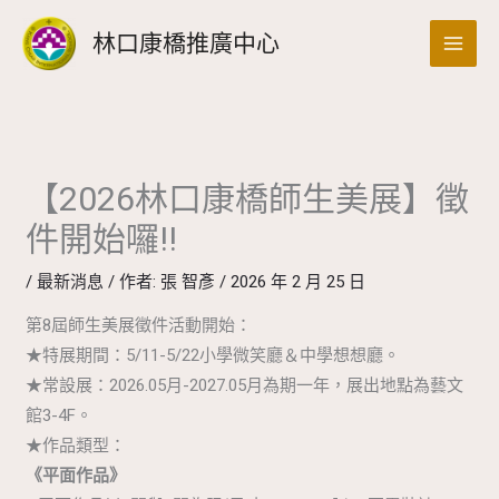
跳
搜
林口康橋推廣中心
至
尋
主
要
內
容
【2026林口康橋師生美展】徵
件開始囉!!
/
最新消息
/ 作者:
張 智彥
/
2026 年 2 月 25 日
第8屆師生美展徵件活動開始：
★特展期間：5/11-5/22小學微笑廳＆中學想想廳。
★常設展：2026.05月-2027.05月為期一年，展出地點為藝文
館3-4F。
★作品類型：
《平面作品》